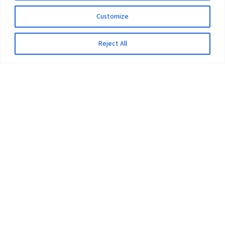
Customize
Reject All
The University
Pokhara University Act
Workplaces
Infrastructure
Statistical Data