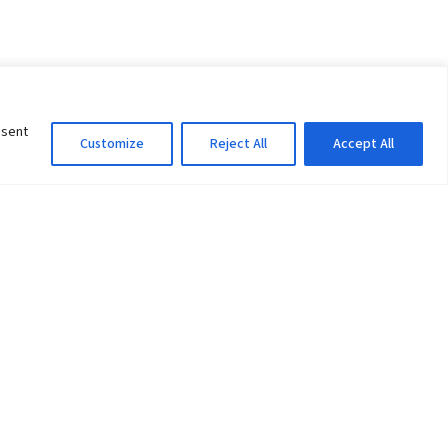
nsent
Customize
Reject All
Accept All
Information Officer
ity
litan City-30
 61 504046
Lok Prasad Dhakal