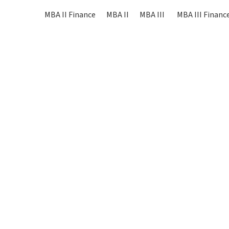
MBA II Finance
MBA II
MBA III
MBA III Financ