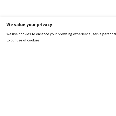
We value your privacy
We use cookies to enhance your browsing experience, serve personalized
to our use of cookies.
The University
Pokhara University Act
Workplaces
Infrastructure
Statistical Data
Teachers’ Association