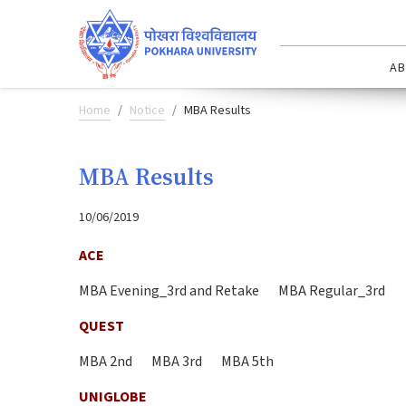
AB
Home
Notice
MBA Results
MBA Results
10/06/2019
ACE
MBA Evening_3rd and Retake
MBA Regular_3rd
QUEST
MBA 2nd
MBA 3rd
MBA 5th
UNIGLOBE