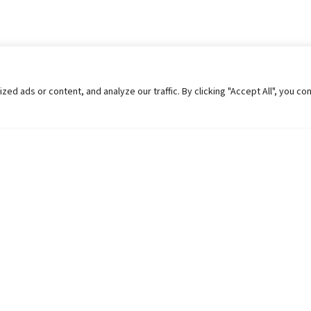
 ads or content, and analyze our traffic. By clicking "Accept All", you co
Helpful Links
Contact Us
Universities in Nepal
Pokhara Univers
University Like Institutions
Pokhara Metropo
UGC
Kaski, Nepal
MOEST
Telephone: +977
PPMO
Post Box: 427