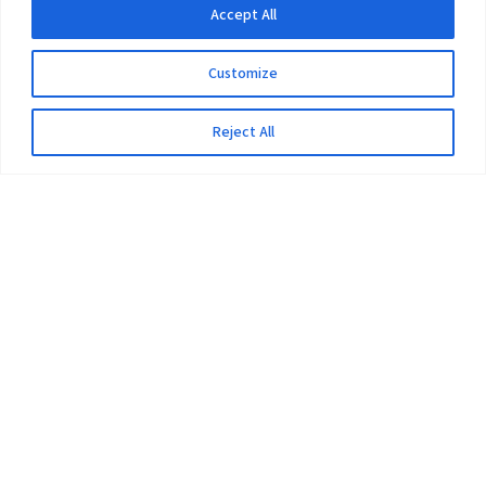
Accept All
Customize
Reject All
The University
Pokhara University Act
Workplaces
Infrastructure