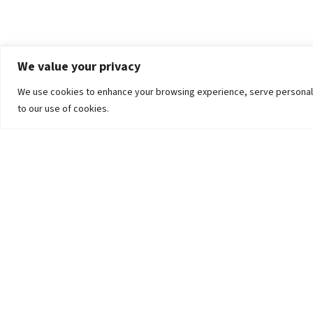
We value your privacy
We use cookies to enhance your browsing experience, serve personalized
to our use of cookies.
The University
Pokhara University Act
Workplaces
Infrastructure
Statistical Data
Teachers’ Association