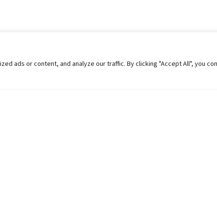
 ads or content, and analyze our traffic. By clicking "Accept All", you co
Helpful Links
Contact Us
Universities in Nepal
Pokhara Univers
University Like Institutions
Pokhara Metropo
UGC
Kaski, Nepal
MOEST
Telephone: +977
PPMO
Post Box: 427