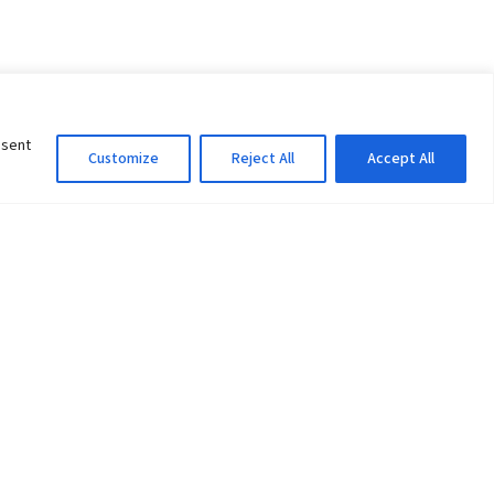
nsent
Customize
Reject All
Accept All
Information Officer
ity
litan City-30
 61 504046
Lok Prasad Dhakal