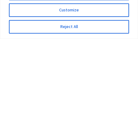
Customize
Reject All
The University
Pokhara University Act
Workplaces
Infrastructure
Statistical Data