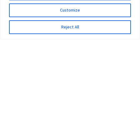
Customize
Reject All
The University
Pokhara University Act
Workplaces
Infrastructure
Statistical Data