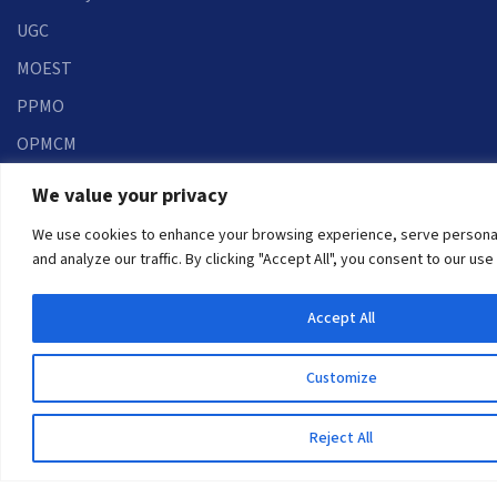
UGC
MOEST
PPMO
OPMCM
Student Feedback Form
We value your privacy
Contact Us
We use cookies to enhance your browsing experience, serve personal
and analyze our traffic. By clicking "Accept All", you consent to our use
Pokhara University
Pokhara Metropolitan City-30
Accept All
Kaski, Nepal
Customize
Telephone: +977 61 504046
Post Box: 427
Reject All
Email:
info@pu.edu.np