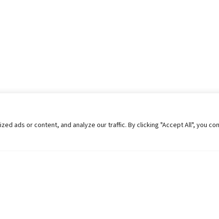
 ads or content, and analyze our traffic. By clicking "Accept All", you co
Helpful Links
Contact Us
Universities in Nepal
Pokhara Univers