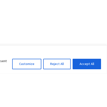
nsent
Customize
Reject All
Accept All
Information Officer
ity