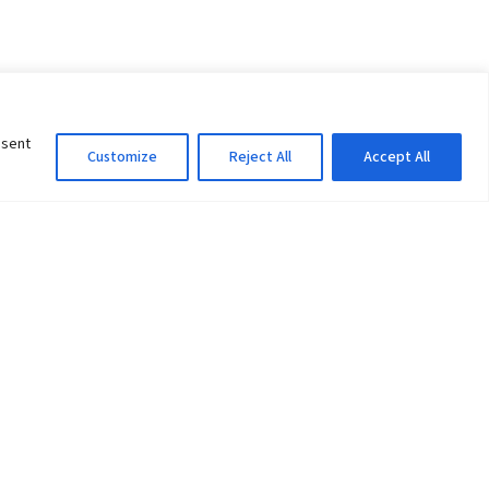
nsent
Customize
Reject All
Accept All
Information Officer
ity
litan City-30
 61 504046
Lok Prasad Dhakal