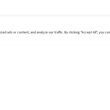
 ads or content, and analyze our traffic. By clicking "Accept All", you co
Helpful Links
Contact Us
Universities in Nepal
Pokhara Univers
University Like Institutions
Pokhara Metropo
UGC
Kaski, Nepal
MOEST
Telephone: +977
PPMO
Post Box: 427