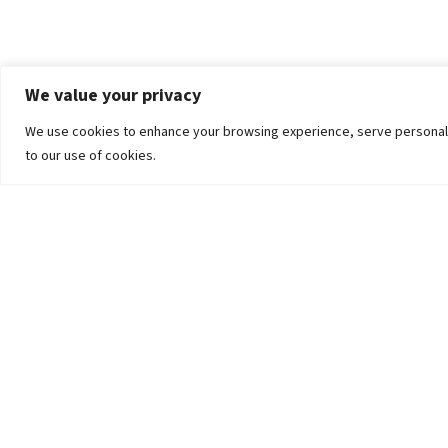
We value your privacy
We use cookies to enhance your browsing experience, serve personalized
to our use of cookies.
The University
Pokhara University Act
Workplaces
Infrastructure
Statistical Data
Teachers’ Association