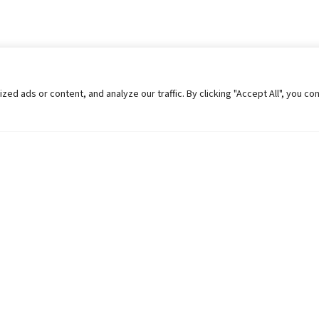
 ads or content, and analyze our traffic. By clicking "Accept All", you co
Helpful Links
Contact Us
Universities in Nepal
Pokhara Univers
University Like Institutions
Pokhara Metropo
UGC
Kaski, Nepal
MOEST
Telephone: +977
PPMO
Post Box: 427