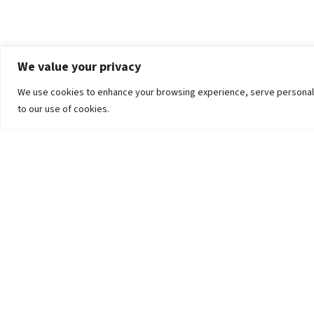
We value your privacy
We use cookies to enhance your browsing experience, serve personalized
to our use of cookies.
The University
Pokhara University Act
Workplaces
Infrastructure
Statistical Data
Teachers’ Association