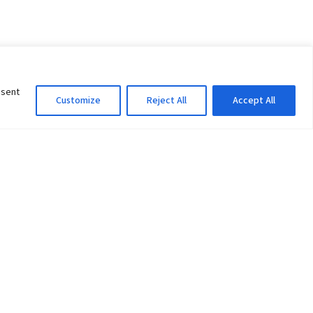
nsent
Customize
Reject All
Accept All
Information Officer
ity
litan City-30
 61 504046
Lok Prasad Dhakal