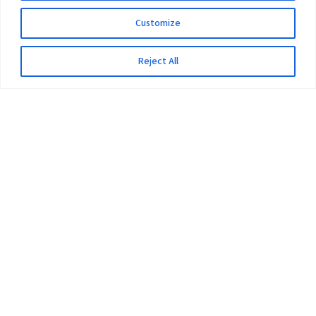
Customize
Reject All
The University
Pokhara University Act
Workplaces
Infrastructure
Statistical Data