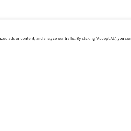
 ads or content, and analyze our traffic. By clicking "Accept All", you co
Helpful Links
Contact Us
Universities in Nepal
Pokhara Univers
University Like Institutions
Pokhara Metropo
UGC
Kaski, Nepal
MOEST
Telephone: +977
PPMO
Post Box: 427