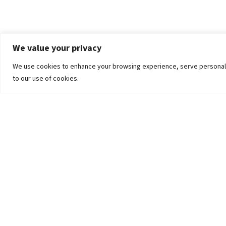
We value your privacy
We use cookies to enhance your browsing experience, serve personalized
to our use of cookies.
The University
Pokhara University Act
Workplaces
Infrastructure
Statistical Data
Teachers’ Association