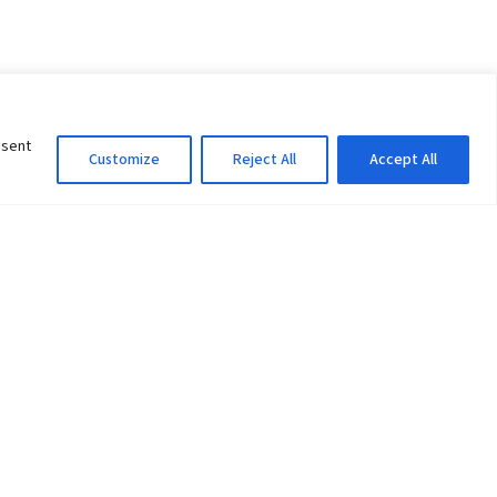
nsent
Customize
Reject All
Accept All
Information Officer
ity
litan City-30
 61 504046
Lok Prasad Dhakal