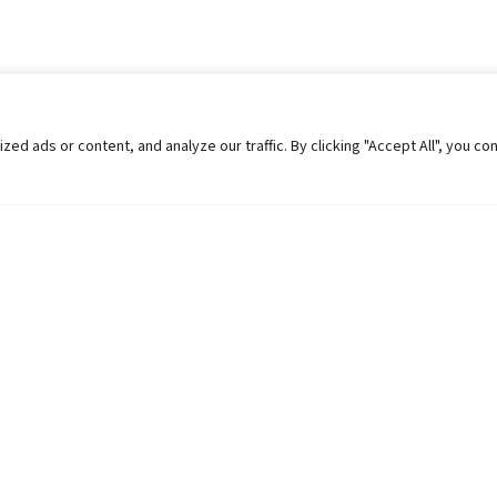
 ads or content, and analyze our traffic. By clicking "Accept All", you co
Helpful Links
Contact Us
Universities in Nepal
Pokhara Univers
University Like Institutions
Pokhara Metropo
UGC
Kaski, Nepal
MOEST
Telephone: +977
PPMO
Post Box: 427