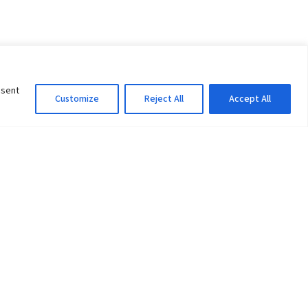
nsent
Customize
Reject All
Accept All
Information Officer
ity
litan City-30
 61 504046
Lok Prasad Dhakal