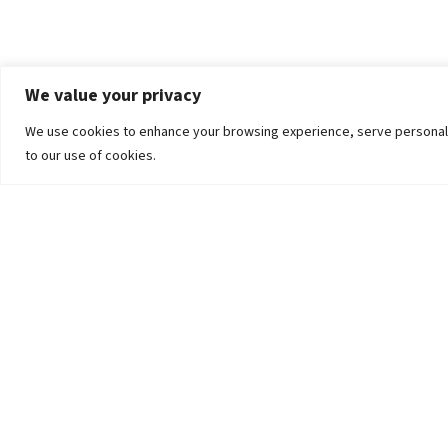
We value your privacy
We use cookies to enhance your browsing experience, serve personalized
to our use of cookies.
The University
Pokhara University Act
Workplaces
Infrastructure
Statistical Data
Teachers’ Association