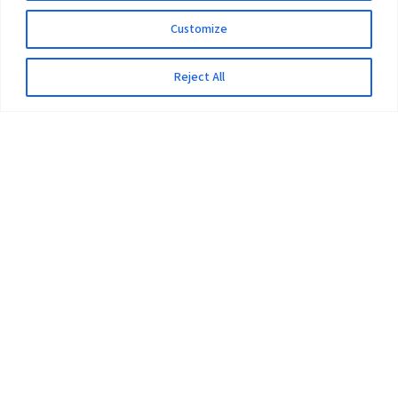
Customize
Reject All
The University
Pokhara University Act
Workplaces
Infrastructure
Statistical Data