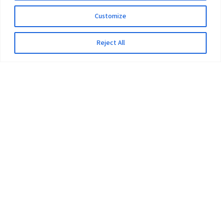
Customize
Reject All
The University
Pokhara University Act
Workplaces
Infrastructure
Statistical Data