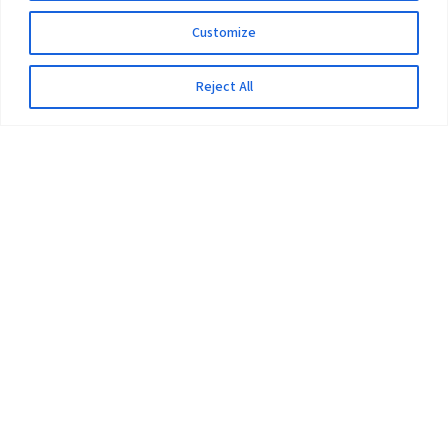
Customize
Reject All
The University
Pokhara University Act
Workplaces
Infrastructure
Statistical Data