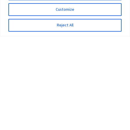
Customize
Reject All
The University
Pokhara University Act
Workplaces
Infrastructure
Statistical Data