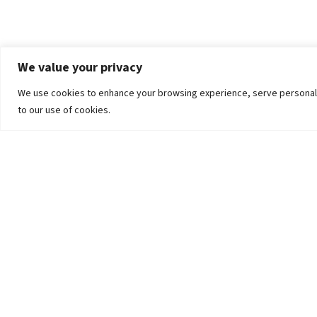
We value your privacy
We use cookies to enhance your browsing experience, serve personalized
to our use of cookies.
The University
Pokhara University Act
Workplaces
Infrastructure
Statistical Data
Teachers’ Association