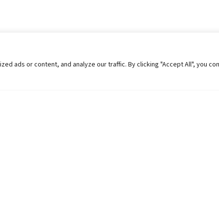
 ads or content, and analyze our traffic. By clicking "Accept All", you co
Helpful Links
Contact Us
Universities in Nepal
Pokhara Univers
University Like Institutions
Pokhara Metropo
UGC
Kaski, Nepal
MOEST
Telephone: +977
PPMO
Post Box: 427