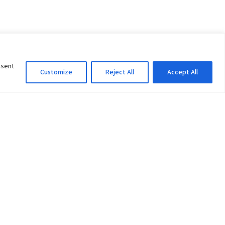
nsent
Customize
Reject All
Accept All
Information Officer
ity
litan City-30
 61 504046
Lok Prasad Dhakal