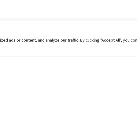
 ads or content, and analyze our traffic. By clicking "Accept All", you co
Helpful Links
Contact Us
Universities in Nepal
Pokhara Univers
University Like Institutions
Pokhara Metropo
UGC
Kaski, Nepal
MOEST
Telephone: +977
PPMO
Post Box: 427