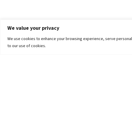
We value your privacy
We use cookies to enhance your browsing experience, serve personalized
to our use of cookies.
The University
Pokhara University Act
Workplaces
Infrastructure
Statistical Data
Teachers’ Association