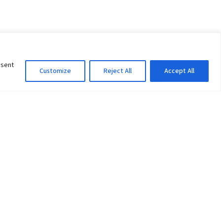
nsent
Customize
Reject All
Accept All
Information Officer
ity
litan City-30
 61 504046
Lok Prasad Dhakal