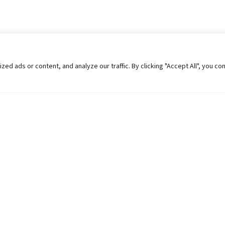
 ads or content, and analyze our traffic. By clicking "Accept All", you co
Helpful Links
Contact Us
Universities in Nepal
Pokhara Univers
University Like Institutions
Pokhara Metropo
UGC
Kaski, Nepal
MOEST
Telephone: +977
PPMO
Post Box: 427