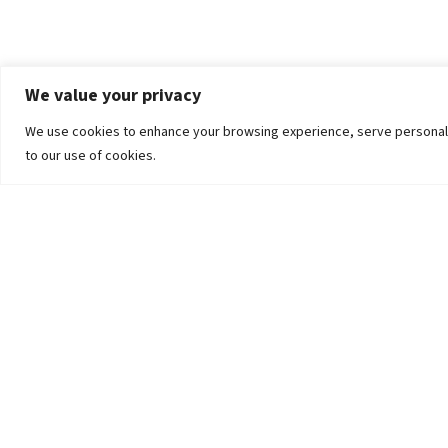
We value your privacy
We use cookies to enhance your browsing experience, serve personalized
to our use of cookies.
The University
Pokhara University Act
Workplaces
Infrastructure
Statistical Data
Teachers’ Association