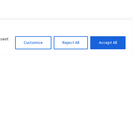
nsent
Customize
Reject All
Accept All
Information Officer
ity
litan City-30
 61 504046
Lok Prasad Dhakal