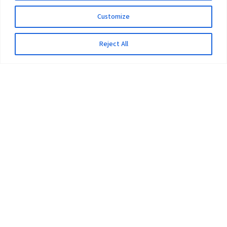
Customize
Reject All
The University
Pokhara University Act
Workplaces
Infrastructure
Statistical Data