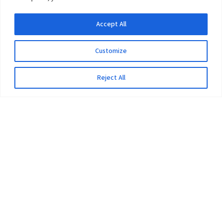
Accept All
Customize
Reject All
The University
Pokhara University Act
Workplaces