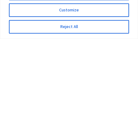
Customize
Reject All
The University
Pokhara University Act
Workplaces
Infrastructure
Statistical Data