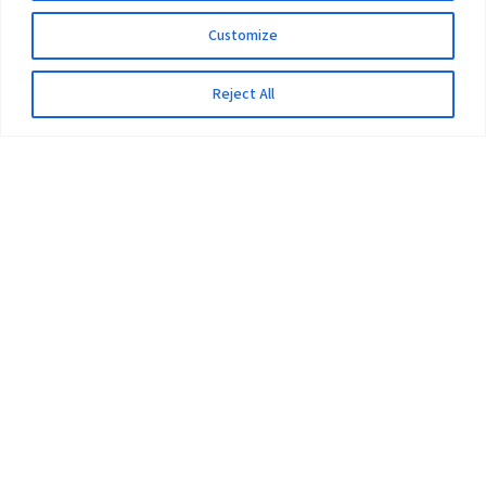
Customize
Reject All
The University
Pokhara University Act
Workplaces
Infrastructure
Statistical Data