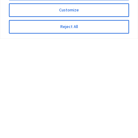
Customize
Reject All
The University
Pokhara University Act
Workplaces
Infrastructure
Statistical Data