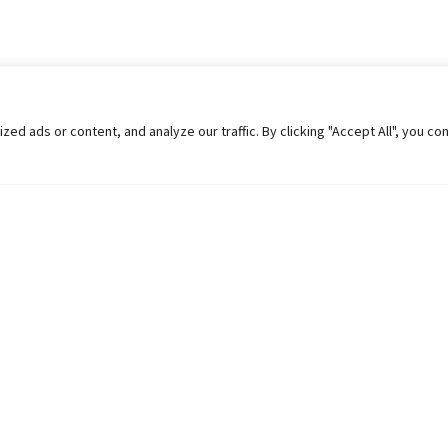
 ads or content, and analyze our traffic. By clicking "Accept All", you co
Helpful Links
Contact Us
Universities in Nepal
Pokhara Univers
University Like Institutions
Pokhara Metropo
UGC
Kaski, Nepal
MOEST
Telephone: +977
PPMO
Post Box: 427