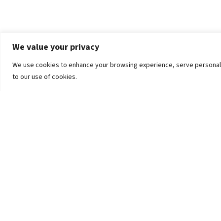
We value your privacy
We use cookies to enhance your browsing experience, serve personalized
to our use of cookies.
The University
Pokhara University Act
Workplaces
Infrastructure
Statistical Data
Teachers’ Association