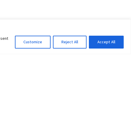
nsent
Customize
Reject All
Accept All
Information Officer
ity
litan City-30
 61 504046
Lok Prasad Dhakal