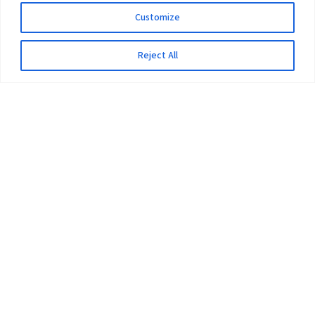
Customize
Reject All
The University
Pokhara University Act
Workplaces
Infrastructure
Statistical Data