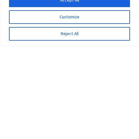
Accept All
Customize
Reject All
The University
Pokhara University Act
Workplaces
Infrastructure