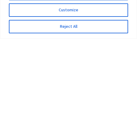
Customize
Reject All
The University
Pokhara University Act
Workplaces
Infrastructure
Statistical Data