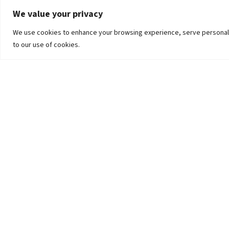
We value your privacy
We use cookies to enhance your browsing experience, serve personalized
to our use of cookies.
The University
Pokhara University Act
Workplaces
Infrastructure
Statistical Data
Teachers’ Association
Contact Us
Curriculum-Syllabus