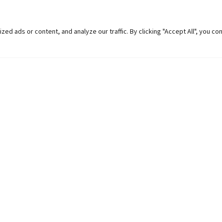
 ads or content, and analyze our traffic. By clicking "Accept All", you co
Helpful Links
Contact Us
Universities in Nepal
Pokhara Univers
University Like Institutions
Pokhara Metropo
UGC
Kaski, Nepal
MOEST
Telephone: +977
PPMO
Post Box: 427
OPMCM
Email:
info@pu.
Student Feedback Form
Map:
Click here.