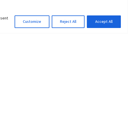
nsent
Customize
Reject All
Accept All
Information Officer
ity
litan City-30
 61 504046
Lok Prasad Dhakal
Deputy Administrator
edu.np
Email:
info@pu.edu.np