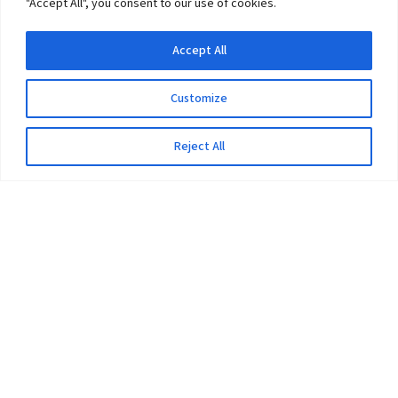
"Accept All", you consent to our use of cookies.
Accept All
Customize
Reject All
The University
Pokhara University Act
Workplaces