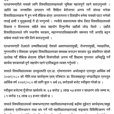
प्रधानमन्त्रीले यसको लागि विश्वविद्यालयहरूको भूमिका महत्वपूर्ण रहने बताउनुभयो ।
उहाँले दक्ष जनशक्ति उत्पादन गरी शिक्षित बेरोजगार अन्त्य गर्ने संस्था भनेका
विश्वविद्यालयहरू नै हुन भन्दै शैक्षिक क्षेत्र अस्तव्यस्त र दिशाहीन बनेमा यसको घाटा भनेको
तपाई हामी र मुलुकलाई नै हो भन्नुभयो । त्यसैले सकारात्मक सोच लिएर विश्वविद्यालयको
विकास र विस्तारमा सबैले साथ सहयोग दिनुपर्नेमा उहाँको जोड थियो । उहाँले
विश्वविद्यालयले पनि स्थानीय सरकार, महानगरपालिकहरूसँग समन्वय गरी अगाडि बढ्न
सकेमा यसले यस गति लिने बताउनुभयो ।
प्रधानमन्त्री देउवाले उच्चशिक्षालाई देशको आवश्यकतामुखी, रोजगारमुखी, व्यवहारिक,
गुणस्तरीय र विश्वका उत्कृष्ट विश्वविद्यालयका समकक्ष बनाउन सरकार दृढ संकल्पित रहेको
उल्लेख गर्दै शैक्षिक क्षेत्रमा देखिने विसंगतीको अन्त्य गर्दै शिक्षामा गुणस्तर अभिवृद्धि गर्ने
कार्यमा सरकारको पूर्ण सहयोग रहने प्रतिबद्धता व्यक्त गर्नुभयो ।
सभाले विश्वविद्यालयका उपकुलपति प्रा.डा. प्रेमनारायण अर्यालद्वारा प्रस्तुत आर्थिक वर्ष
२०७९/०८० को नीति तथा कार्यक्रम एवम् रजिष्टार डा. दिपकबहादुर भण्डारीद्वारा प्रस्तुत
आर्थिक वर्ष २०७९/०८० को लागि कुल १ अर्ब ४६ करोडको बजेट स्वीकृत गरेको छ ।
स्वीकृत बजेटमा पूँजीगत खर्चतर्फ रू. ६४ करोड ३ लाख ५७ हजार र साधारण तर्फ जम्मा रू.
८१ करोड ९६ लाख ४३ हजार रहेको छ ।
सभाले विश्वविद्यालयको सम्बन्धनप्राप्त महाविद्यालयहरुलाई बढीमा दुईवटा कार्यक्रम/समुह
(सेक्सन) प्रतिस्थापन तथा थप गर्ने गरी महाविद्यालयहरुलाई सङ्काय विशिष्टिकरण गर्ने