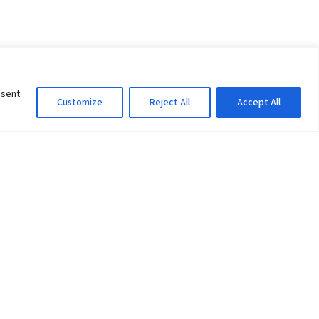
nsent
Customize
Reject All
Accept All
Information Officer
ity
litan City-30
 61 504046
Lok Prasad Dhakal