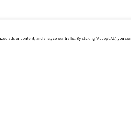
 ads or content, and analyze our traffic. By clicking "Accept All", you co
Helpful Links
Contact Us
Universities in Nepal
Pokhara Univers
University Like Institutions
Pokhara Metropo
UGC
Kaski, Nepal
MOEST
Telephone: +977
PPMO
Post Box: 427