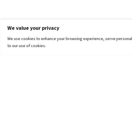
We value your privacy
We use cookies to enhance your browsing experience, serve personalized
to our use of cookies.
The University
Pokhara University Act
Workplaces
Infrastructure
Statistical Data
Teachers’ Association