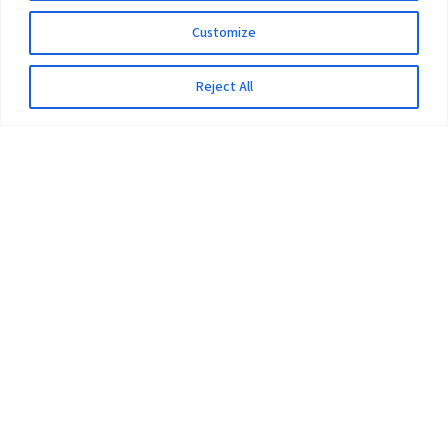
Customize
Reject All
The University
Pokhara University Act
Workplaces
Infrastructure
Statistical Data