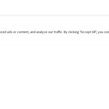
 ads or content, and analyze our traffic. By clicking "Accept All", you co
Helpful Links
Contact Us
Universities in Nepal
Pokhara Univers
University Like Institutions
Pokhara Metropo
UGC
Kaski, Nepal
MOEST
Telephone: +977
PPMO
Post Box: 427