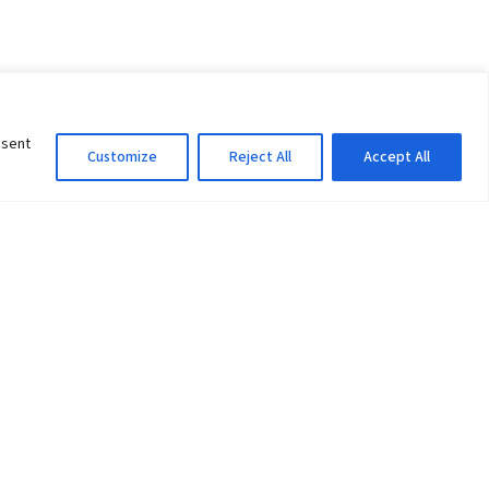
nsent
Customize
Reject All
Accept All
Information Officer
ity
litan City-30
 61 504046
Lok Prasad Dhakal