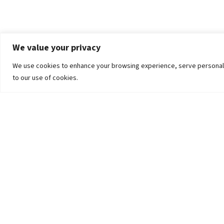
We value your privacy
We use cookies to enhance your browsing experience, serve personalized
to our use of cookies.
The University
Pokhara University Act
Workplaces
Infrastructure
Statistical Data
Teachers’ Association