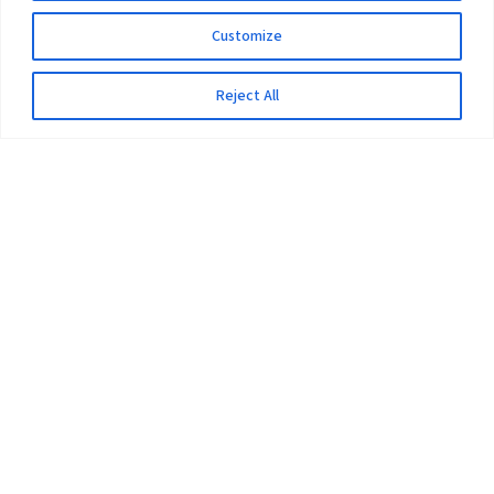
Customize
Reject All
The University
Pokhara University Act
Workplaces
Infrastructure
Statistical Data