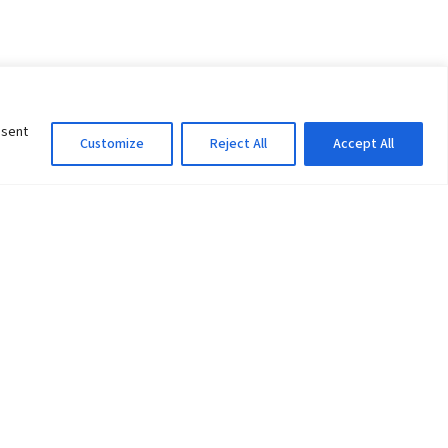
nsent
Customize
Reject All
Accept All
Information Officer
ity
litan City-30
 61 504046
Lok Prasad Dhakal