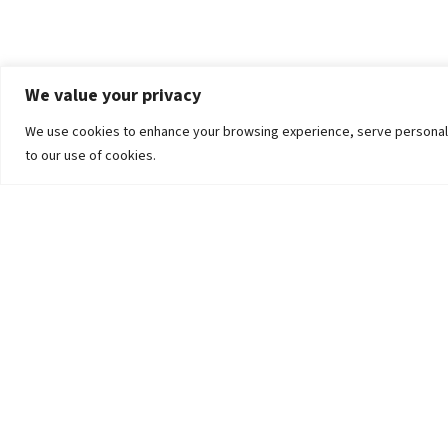
We value your privacy
We use cookies to enhance your browsing experience, serve personalized
to our use of cookies.
The University
Pokhara University Act
Workplaces
Infrastructure
Statistical Data
Teachers’ Association