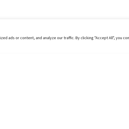
 ads or content, and analyze our traffic. By clicking "Accept All", you co
Helpful Links
Contact Us
Universities in Nepal
Pokhara Univers
University Like Institutions
Pokhara Metropo
UGC
Kaski, Nepal
MOEST
Telephone: +977
PPMO
Post Box: 427