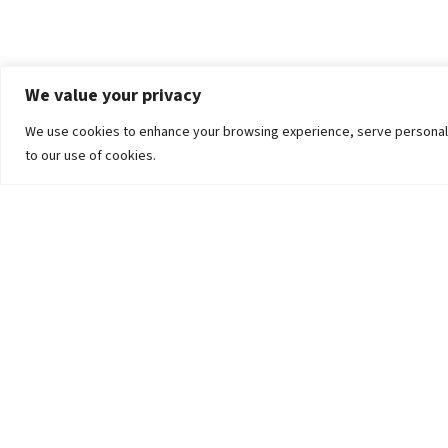
We value your privacy
We use cookies to enhance your browsing experience, serve personalized
to our use of cookies.
The University
Pokhara University Act
Workplaces
Infrastructure
Statistical Data
Teachers’ Association