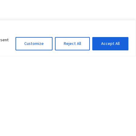
nsent
Customize
Reject All
Accept All
Information Officer
ity
litan City-30
 61 504046
Lok Prasad Dhakal