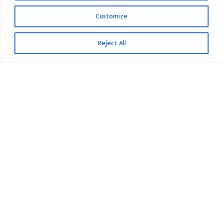
Customize
Reject All
The University
Pokhara University Act
Workplaces
Infrastructure
Statistical Data