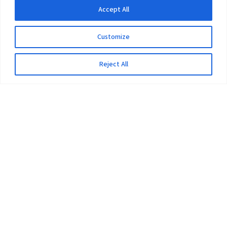
Accept All
Customize
Reject All
The University
Pokhara University Act
Workplaces
Infrastructure