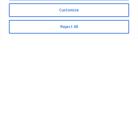
Customize
Reject All
The University
Pokhara University Act
Workplaces
Infrastructure
Statistical Data