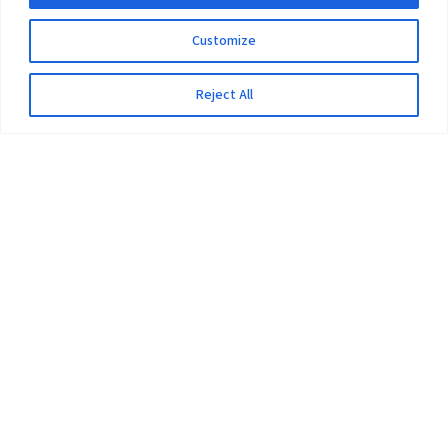
Customize
Reject All
The University
Pokhara University Act
Workplaces
Infrastructure
Statistical Data