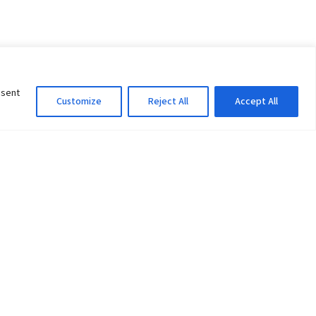
nsent
Customize
Reject All
Accept All
Information Officer
ity
litan City-30
 61 504046
Lok Prasad Dhakal