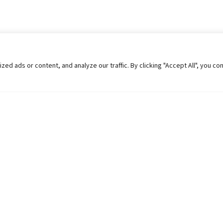
 ads or content, and analyze our traffic. By clicking "Accept All", you co
Helpful Links
Contact Us
Universities in Nepal
Pokhara Univers
University Like Institutions
Pokhara Metropo
UGC
Kaski, Nepal
MOEST
Telephone: +977
PPMO
Post Box: 427