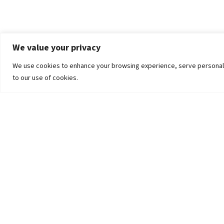
We value your privacy
We use cookies to enhance your browsing experience, serve personalized
to our use of cookies.
The University
Pokhara University Act
Workplaces
Infrastructure
Statistical Data
Teachers’ Association