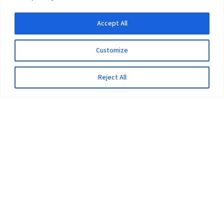
Accept All
Customize
Reject All
The University
Pokhara University Act
Workplaces