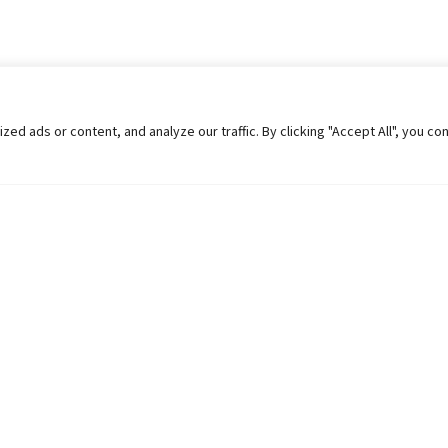
 ads or content, and analyze our traffic. By clicking "Accept All", you co
Helpful Links
Contact Us
Universities in Nepal
Pokhara Univers
University Like Institutions
Pokhara Metropo
UGC
Kaski, Nepal
MOEST
Telephone: +977
PPMO
Post Box: 427