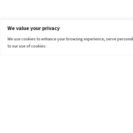
We value your privacy
We use cookies to enhance your browsing experience, serve personalized
to our use of cookies.
The University
Pokhara University Act
Workplaces
Infrastructure
Statistical Data
Teachers’ Association