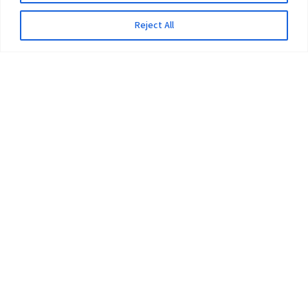
Reject All
The University
Pokhara University Act
Workplaces
Infrastructure
Statistical Data
Teachers’ Association