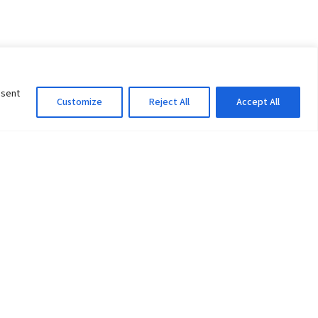
nsent
Customize
Reject All
Accept All
Information Officer
ity
litan City-30
 61 504046
Lok Prasad Dhakal