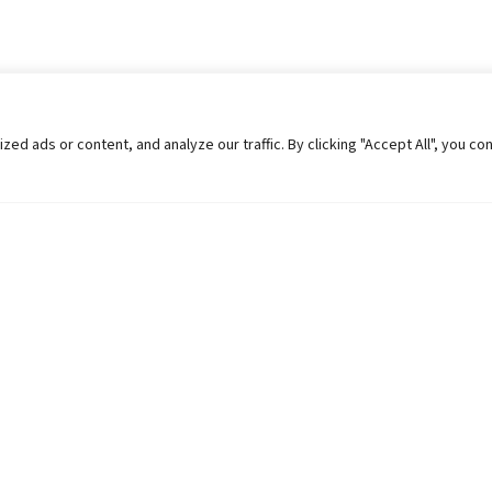
 ads or content, and analyze our traffic. By clicking "Accept All", you co
Helpful Links
Contact Us
Universities in Nepal
Pokhara Univers
University Like Institutions
Pokhara Metropo
UGC
Kaski, Nepal
MOEST
Telephone: +977
PPMO
Post Box: 427