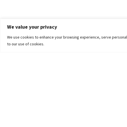
We value your privacy
We use cookies to enhance your browsing experience, serve personalized
to our use of cookies.
The University
Pokhara University Act
Workplaces
Infrastructure
Statistical Data
Teachers’ Association