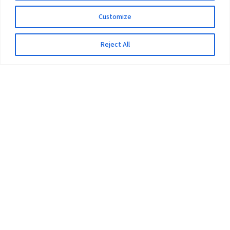
Customize
Reject All
The University
Pokhara University Act
Workplaces
Infrastructure
Statistical Data