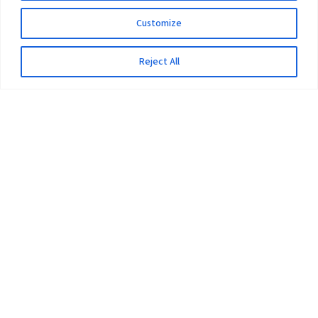
Customize
Reject All
The University
Pokhara University Act
Workplaces
Infrastructure
Statistical Data