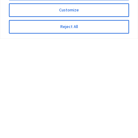
Customize
Reject All
The University
Pokhara University Act
Workplaces
Infrastructure
Statistical Data